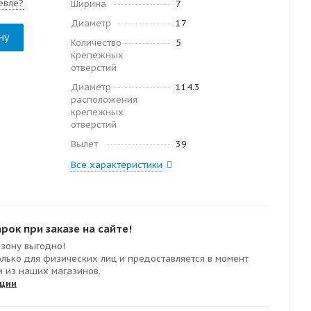
евле?
Ширина
7
Диаметр
17
ну
Количество
5
крепежных
отверстий
Диаметр
114.3
расположения
крепежных
отверстий
Вылет
39
Все характеристики
ок при заказе на сайте!
езону выгодно!
олько для физических лиц и предоставляется в момент
м из наших магазинов.
кции