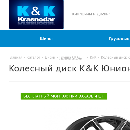
КиК "Шины и Диски"
Шины
Грузовые
Главная
-
Каталог
-
Диски
-
Группа СКАД
-
КиК
-
Колесный диск K
Колесный диск K&K Юнион 
БЕСПЛАТНЫЙ МОНТАЖ ПРИ ЗАКАЗЕ 4 ШТ