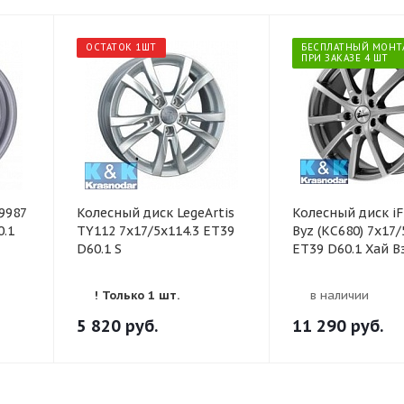
ОСТАТОК 1ШТ
БЕСПЛАТНЫЙ МОНТ
ПРИ ЗАКАЗЕ 4 ШТ
9987
Колесный диск LegeArtis
Колесный диск iF
0.1
TY112 7x17/5x114.3 ET39
Byz (КС680) 7x17/
D60.1 S
ET39 D60.1 Хай В
! Только 1 шт.
в наличии
5 820
руб.
11 290
руб.