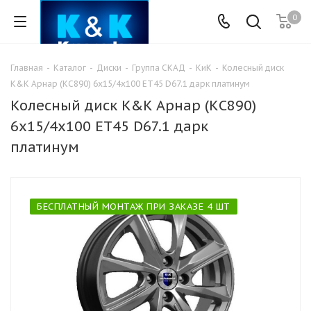
0
Главная
-
Каталог
-
Диски
-
Группа СКАД
-
КиК
-
Колесный диск
K&K Арнар (КС890) 6x15/4x100 ET45 D67.1 дарк платинум
Колесный диск K&K Арнар (КС890)
6x15/4x100 ET45 D67.1 дарк
платинум
БЕСПЛАТНЫЙ МОНТАЖ ПРИ ЗАКАЗЕ 4 ШТ