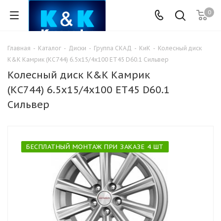
0
Главная
-
Каталог
-
Диски
-
Группа СКАД
-
КиК
-
Колесный диск
K&K Камрик (КС744) 6.5x15/4x100 ET45 D60.1 Сильвер
Колесный диск K&K Камрик
(КС744) 6.5x15/4x100 ET45 D60.1
Сильвер
БЕСПЛАТНЫЙ МОНТАЖ ПРИ ЗАКАЗЕ 4 ШТ