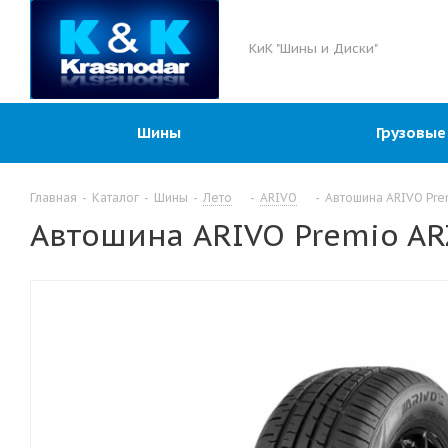
КиК "Шины и Диски"
Шины
Грузовые
Главная
-
Каталог
-
Шины
-
Лето
-
ARIVO
-
Автошина ARIVO Pre
Автошина ARIVO Premio AR