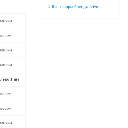
Все товары бренда Arivo
наличии
ивезем
наличии
наличии
олько 1 шт.
ивезем
ивезем
наличии