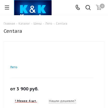
0
Главная
-
Каталог
-
Шины
-
Лето
-
Centara
Centara
Лето
от
3 900
руб.
! Менее 4 шт.
Нашли дешевле?