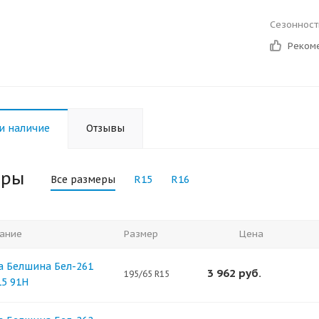
Сезонност
Реком
и наличие
Отзывы
еры
Все размеры
R15
R16
ание
Размер
Цена
 Белшина Бел-261
3 962
руб.
195/65 R15
15 91H