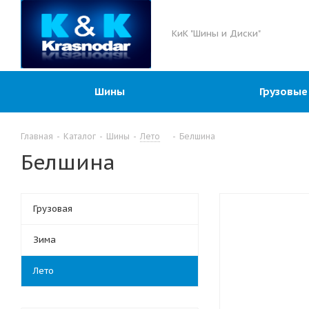
КиК "Шины и Диски"
Шины
Грузовые
Главная
-
Каталог
-
Шины
-
Лето
-
Белшина
Белшина
Грузовая
Зима
Лето