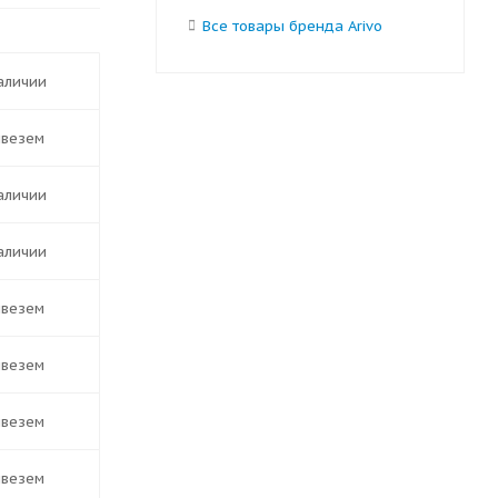
Все товары бренда Arivo
наличии
ивезем
наличии
наличии
ивезем
ивезем
ивезем
ивезем