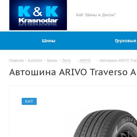
КиК "Шины и Диски"
Шины
Грузовые
Главная
-
Каталог
-
Шины
-
Лето
-
ARIVO
-
Автошина ARIVO Trav
Автошина ARIVO Traverso A
ХИТ