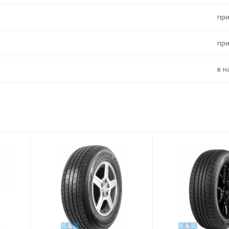
Пр
Пр
в 