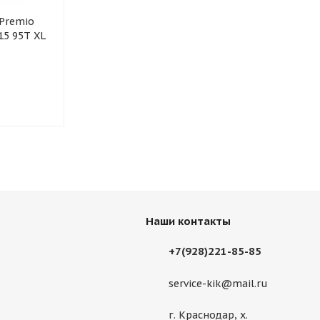
Premio
Автошина Joyroad RX328
Автошина IK
15 95T XL
195/65 R15 91H
Eco 195/65 R
в наличии
в наличии
4 275
руб.
4 650
руб.
Наши контакты
+7(928)221-85-85
service-kik@mail.ru
г. Краснодар, х.