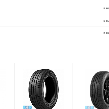
в 
в 
в 