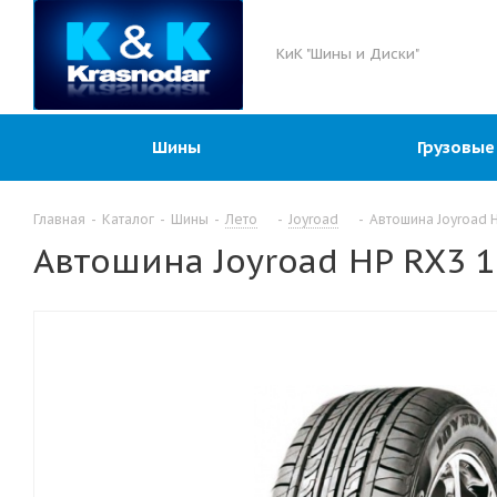
КиК "Шины и Диски"
Шины
Грузовые
Главная
-
Каталог
-
Шины
-
Лето
-
Joyroad
-
Автошина Joyroad H
Автошина Joyroad HP RX3 1