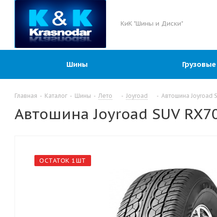
КиК "Шины и Диски"
Шины
Грузовые
Главная
-
Каталог
-
Шины
-
Лето
-
Joyroad
-
Автошина Joyroad 
Автошина Joyroad SUV RX7
ОСТАТОК 1ШТ