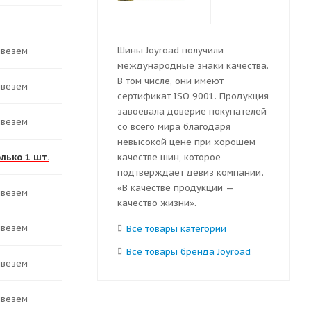
Шины Joyroad получили
ивезем
международные знаки качества.
В том числе, они имеют
ивезем
сертификат ISO 9001. Продукция
завоевала доверие покупателей
ивезем
со всего мира благодаря
невысокой цене при хорошем
олько 1 шт.
качестве шин, которое
подтверждает девиз компании:
«В качестве продукции —
ивезем
качество жизни».
ивезем
Все товары категории
Все товары бренда Joyroad
ивезем
ивезем