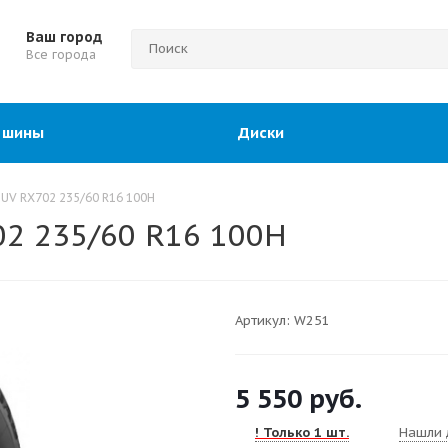
Ваш город
Все города
 шины
Диски
SUV RX702 235/60 R16 100H
02 235/60 R16 100H
Артикул:
W251
5 550
руб.
! Только 1 шт.
Нашли 