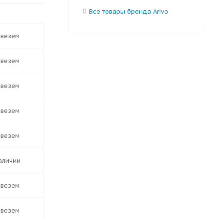
Все товары бренда Arivo
ивезем
ивезем
ивезем
ивезем
ивезем
наличии
ивезем
ивезем