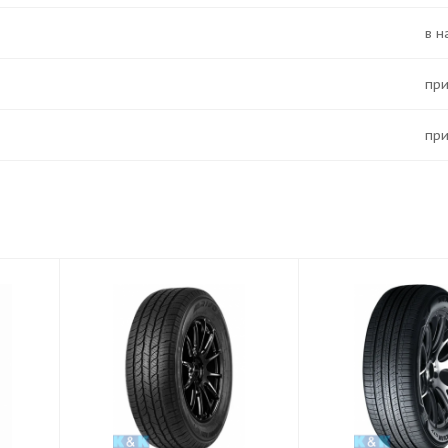
в 
Пр
Пр