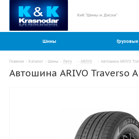
КиК "Шины и Диски"
Шины
Грузовые
Главная
-
Каталог
-
Шины
-
Лето
-
ARIVO
-
Автошина ARIVO Trav
Автошина ARIVO Traverso A