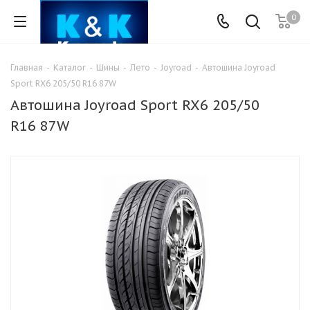
0
Главная
-
Каталог
-
Шины
-
Лето
-
Joyroad
-
Автошина Joyroad
Sport RX6 205/50 R16 87W
Автошина Joyroad Sport RX6 205/50
R16 87W