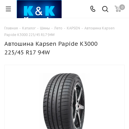
0
Главная
-
Каталог
-
Шины
-
Лето
-
KAPSEN
-
Автошина Kapsen
Papide K3000 225/45 R17 94W
Автошина Kapsen Papide K3000
225/45 R17 94W