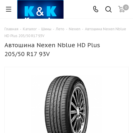
0
Главная
-
Каталог
-
Шины
-
Лето
-
Nexen
-
Автошина Nexen Nblue
HD Plus 205/50 R17 93V
Автошина Nexen Nblue HD Plus
205/50 R17 93V