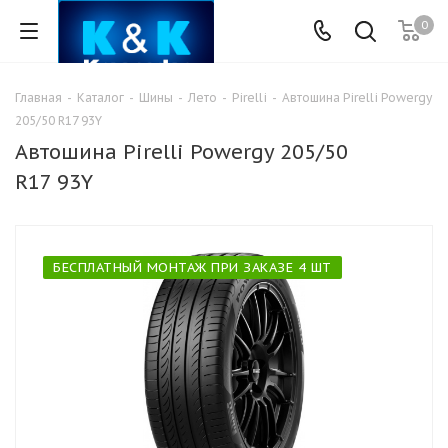
0
Главная
-
Каталог
-
Шины
-
Лето
-
Pirelli
-
Автошина Pirelli Powergy
205/50 R17 93Y
Автошина Pirelli Powergy 205/50
R17 93Y
БЕСПЛАТНЫЙ МОНТАЖ ПРИ ЗАКАЗЕ 4 ШТ