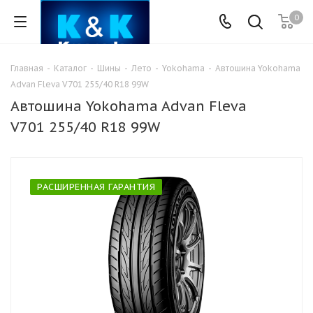
0
Главная
-
Каталог
-
Шины
-
Лето
-
Yokohama
-
Автошина Yokohama
Advan Fleva V701 255/40 R18 99W
Автошина Yokohama Advan Fleva
V701 255/40 R18 99W
РАСШИРЕННАЯ ГАРАНТИЯ