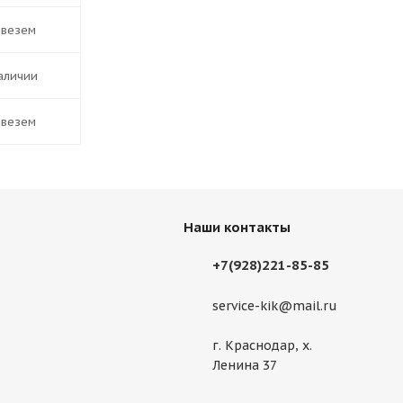
ивезем
наличии
ивезем
Наши контакты
+7(928)221-85-85
service-kik@mail.ru
г. Краснодар, х.
Ленина 37