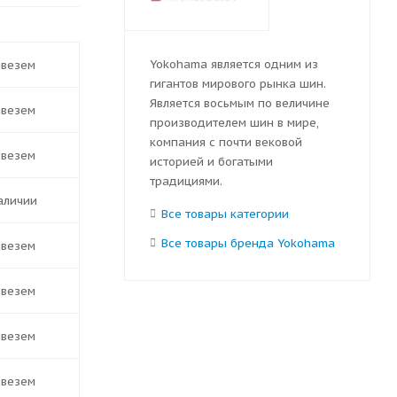
Yokohama является одним из
ивезем
гигантов мирового рынка шин.
Является восьмым по величине
ивезем
производителем шин в мире,
компания с почти вековой
ивезем
историей и богатыми
традициями.
наличии
Все товары категории
Все товары бренда Yokohama
ивезем
ивезем
ивезем
ивезем