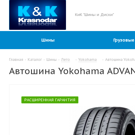
КиК "Шины и Диски"
Шины
Грузовые
Главная
-
Каталог
-
Шины
-
Лето
-
Yokohama
-
Автошина Yokoh
Автошина Yokohama ADVAN 
РАСШИРЕННАЯ ГАРАНТИЯ