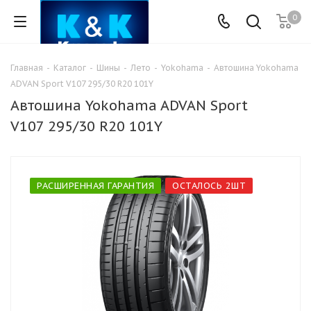
0
Главная
-
Каталог
-
Шины
-
Лето
-
Yokohama
-
Автошина Yokohama
ADVAN Sport V107 295/30 R20 101Y
Автошина Yokohama ADVAN Sport
V107 295/30 R20 101Y
РАСШИРЕННАЯ ГАРАНТИЯ
ОСТАЛОСЬ 2ШТ