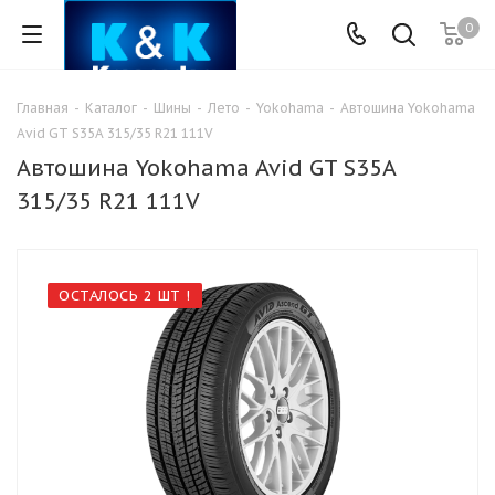
0
Главная
-
Каталог
-
Шины
-
Лето
-
Yokohama
-
Автошина Yokohama
Avid GT S35A 315/35 R21 111V
Автошина Yokohama Avid GT S35A
315/35 R21 111V
ОСТАЛОСЬ 2 ШТ !