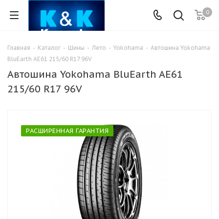
0
Главная
-
Каталог
-
Шины
-
Лето
-
Yokohama
-
Автошина Yokohama
BluEarth AE61 215/60 R17 96V
Автошина Yokohama BluEarth AE61
215/60 R17 96V
РАСШИРЕННАЯ ГАРАНТИЯ