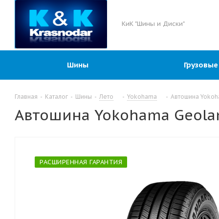
КиК "Шины и Диски"
Шины
Грузовые
Главная
-
Каталог
-
Шины
-
Лето
-
Yokohama
-
Автошина Yokoh
Автошина Yokohama Geolan
РАСШИРЕННАЯ ГАРАНТИЯ