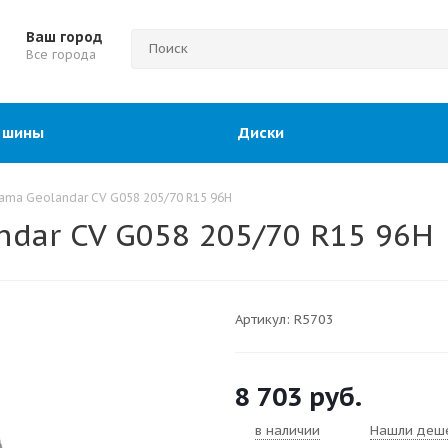
Ваш город
Все города
 шины
Диски
ama Geolandar CV G058 205/70 R15 96H
dar CV G058 205/70 R15 96H
Артикул:
R5703
8 703
руб.
в наличии
Нашли деш