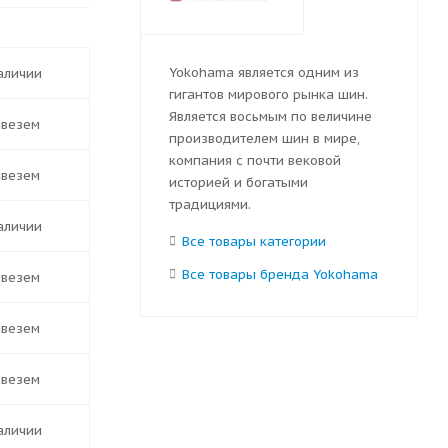
Yokohama является одним из
наличии
гигантов мирового рынка шин.
Является восьмым по величине
ивезем
производителем шин в мире,
компания с почти вековой
ивезем
историей и богатыми
традициями.
наличии
Все товары категории
Все товары бренда Yokohama
ивезем
ивезем
ивезем
наличии